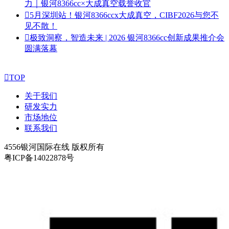
力｜银河8366cc×大成真空载誉收官

5月深圳站！银河8366ccx大成真空，CIBF2026与您不
见不散！

极致洞察，智造未来 | 2026 银河8366cc创新成果推介会
圆满落幕

TOP
关于我们
研发实力
市场地位
联系我们
4556银河国际在线 版权所有
粤ICP备14022878号