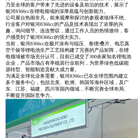
乃至全球的客户带来了先进的设备及前沿的技术，展示了
银河8366cc在锂电领域的深厚底蕴与创新能力。
公司展台热闹非凡，前来观摩和探讨的参观者络绎不绝。
行业客户对银河8366cc的产品及技术表现出了浓厚的兴
趣，询问细节、连连赞叹，通过工作人员的热情接待，客
户感受到了银河8366cc的强大实力。
当前，银河8366cc在极片涂布与辊压、卷绕
/
叠片、电芯真
空干燥等锂电池生产工艺段构建了完善的产品矩阵，在锂
电领域被市场充分认可，目前已成交了
300
余家知名锂电池
企业，产品市场占有率稳居行业前列，为世界绿色低碳能
源转型、智能制造贡献大成力量。
为满足全球化业务需要，银河8366cc已在全球范围内建立
多个服务中心，包括北美、欧洲、韩国等海外区域，及广
东、江苏、福建、四川等国内领域，不断完善全球布局、
不断提升国际竞争力。