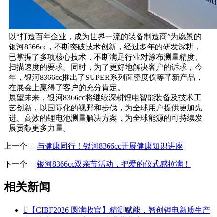
以
“
打造百年企业，成为世界一流的装备制造商
”
为愿景的
银河8366cc，不断突破技术创新，经过多年的研发深耕，
已掌握了多项核心技术，不断满足行业对涂布测量精度、
扫描速度的要求。同时，为了更好地解决客户的诉求，今
年，银河8366cc推出了
SUPER
系列面密度仪等革新产品，
在展会上赢得了客户的充分肯定。
展望未来，银河8366cc将继续深耕锂电智能装备及技术工
艺创新，以国际化的视野和步伐，为全球用户提供更加先
进、高效的锂电池测量解决方案，为全球能源的可持续发
展贡献更多力量。
上一个：
与健康同行！银河8366cc开展健康知识讲座
下一个：
银河8366cc双亲节活动，把爱的仪式感拉满！
相关新闻

【CIBF2026 圆满收官】精测赋能，智创锂电新质生产