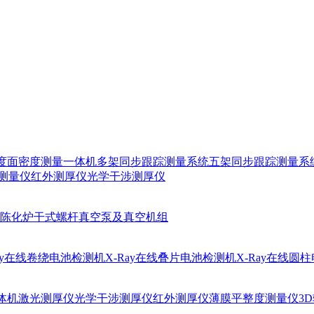
厚度面密度测量一体机
多架同步跟踪测量系统
五架同步跟踪测量系
测量仪
红外测厚仪
光学干涉测厚仪
陈化炉
干式螺杆真空泵及真空机组
Ray在线卷绕电池检测机
X-Ray在线叠片电池检测机
X-Ray在线圆
体机
激光测厚仪
光学干涉测厚仪
红外测厚仪
薄膜平整度测量仪
3