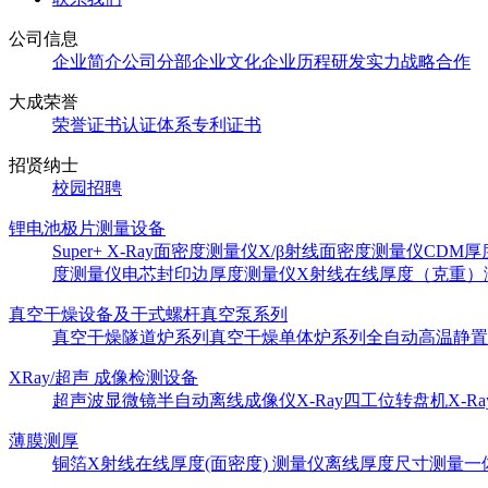
公司信息
企业简介
公司分部
企业文化
企业历程
研发实力
战略合作
大成荣誉
荣誉证书
认证体系
专利证书
招贤纳士
校园招聘
锂电池极片测量设备
Super+ X-Ray面密度测量仪
X/β射线面密度测量仪
CDM
度测量仪
电芯封印边厚度测量仪
X射线在线厚度（克重）
真空干燥设备及干式螺杆真空泵系列
真空干燥隧道炉系列
真空干燥单体炉系列
全自动高温静置
XRay/超声 成像检测设备
超声波显微镜
半自动离线成像仪
X-Ray四工位转盘机
X-
薄膜测厚
铜箔X射线在线厚度(面密度) 测量仪
离线厚度尺寸测量一